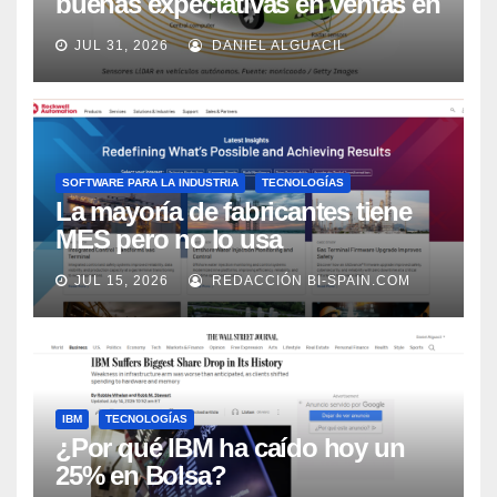
buenas expectativas en ventas en
los próximos 2 años, según
JUL 31, 2026
DANIEL ALGUACIL
Market Watch
SOFTWARE PARA LA INDUSTRIA
TECNOLOGÍAS
La mayoría de fabricantes tiene
MES pero no lo usa
adecuadamente, según Rockwell
JUL 15, 2026
REDACCIÓN BI-SPAIN.COM
Automation
IBM
TECNOLOGÍAS
¿Por qué IBM ha caído hoy un
25% en Bolsa?