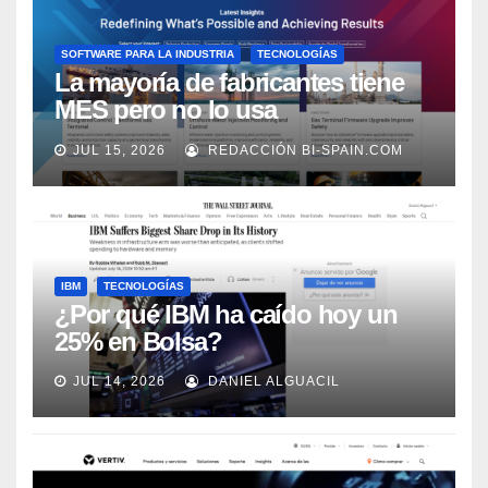
SOFTWARE PARA LA INDUSTRIA
TECNOLOGÍAS
La mayoría de fabricantes tiene
MES pero no lo usa
adecuadamente, según Rockwell
JUL 15, 2026
REDACCIÓN BI-SPAIN.COM
Automation
IBM
TECNOLOGÍAS
¿Por qué IBM ha caído hoy un
25% en Bolsa?
JUL 14, 2026
DANIEL ALGUACIL