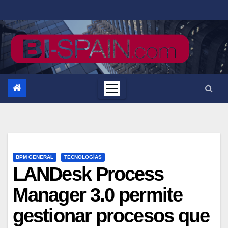
Saltar
al
contenido
BPM GENERAL
TECNOLOGÍAS
LANDesk Process
Manager 3.0 permite
gestionar procesos que