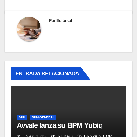
Por
Editorial
ENTRADA RELACIONADA
BPM
BPM GENERAL
Avvale lanza su BPM Yubiq
J MAY, 2025
REDACCIÓN BI-SPAIN.COM