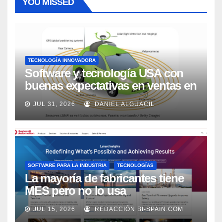
YOU MISSED
TECNOLOGÍA INNOVADORA
Software y tecnología USA con
buenas expectativas en ventas en
los próximos 2 años, según
JUL 31, 2026
DANIEL ALGUACIL
Market Watch
SOFTWARE PARA LA INDUSTRIA
TECNOLOGÍAS
La mayoría de fabricantes tiene
MES pero no lo usa
adecuadamente, según Rockwell
JUL 15, 2026
REDACCIÓN BI-SPAIN.COM
Automation