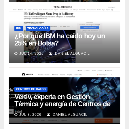
IBM
TECNOLOGÍAS
¿Por qué IBM ha caído hoy un
25% en Bolsa?
JUL 14, 2026
DANIEL ALGUACIL
CENTROS DE DATOS
Vertiv, experta en Gestión
Térmica y energía de Centros de
Datos, sigue su crecimiento
JUL 8, 2026
DANIEL ALGUACIL
imparable