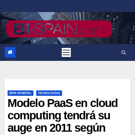
Saltar
al
contenido
BPM GENERAL
TECNOLOGÍAS
Modelo PaaS en cloud
computing tendrá su
auge en 2011 según