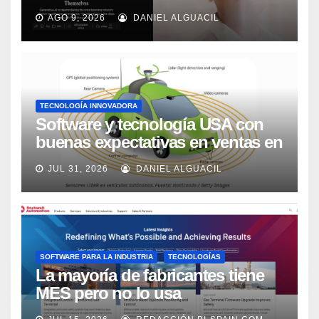
AGO 9, 2026
DANIEL ALGUACIL
TECNOLOGÍA INNOVADORA
Software y tecnología USA con
buenas expectativas en ventas en
los próximos 2 años, según
JUL 31, 2026
DANIEL ALGUACIL
Market Watch
SOFTWARE PARA LA INDUSTRIA
TECNOLOGÍAS
La mayoría de fabricantes tiene
MES pero no lo usa
adecuadamente, según Rockwell