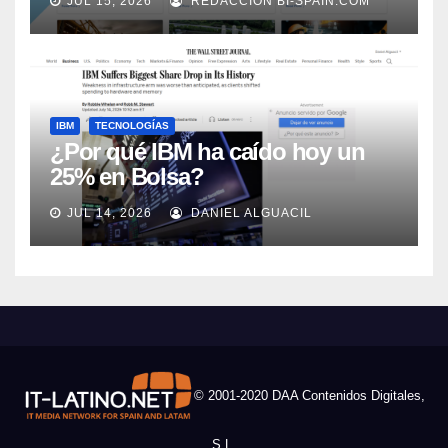
JUL 15, 2026
REDACCIÓN BI-SPAIN.COM
Automation
IBM
TECNOLOGÍAS
¿Por qué IBM ha caído hoy un
25% en Bolsa?
JUL 14, 2026
DANIEL ALGUACIL
© 2001-2020 DAA Contenidos Digitales,
S.L.