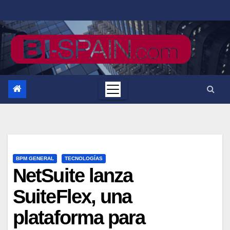
Saltar
al
contenido
BPM GENERAL
TECNOLOGÍAS
NetSuite lanza
SuiteFlex, una
plataforma para