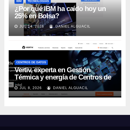
IBM
TECNOLOGÍAS
¿Por qué IBM ha caído hoy un
25% en Bolsa?
JUL 14, 2026
DANIEL ALGUACIL
CENTROS DE DATOS
Vertiv, experta en Gestión
Térmica y energía de Centros de
Datos, sigue su crecimiento
JUL 8, 2026
DANIEL ALGUACIL
imparable