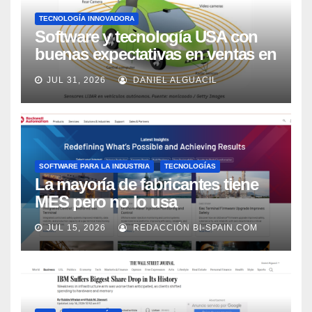
TECNOLOGÍA INNOVADORA
Software y tecnología USA con
buenas expectativas en ventas en
los próximos 2 años, según
JUL 31, 2026
DANIEL ALGUACIL
Market Watch
SOFTWARE PARA LA INDUSTRIA
TECNOLOGÍAS
La mayoría de fabricantes tiene
MES pero no lo usa
adecuadamente, según Rockwell
JUL 15, 2026
REDACCIÓN BI-SPAIN.COM
Automation