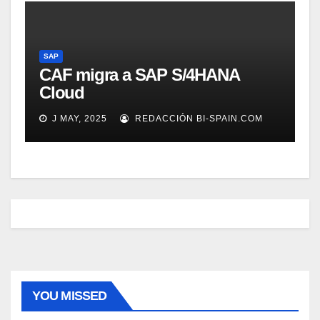
SAP
CAF migra a SAP S/4HANA
Cloud
J MAY, 2025
REDACCIÓN BI-SPAIN.COM
YOU MISSED