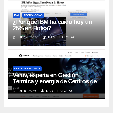
IBM
TECNOLOGÍAS
¿Por qué IBM ha caído hoy un
25% en Bolsa?
JUL 14, 2026
DANIEL ALGUACIL
CENTROS DE DATOS
Vertiv, experta en Gestión
Térmica y energía de Centros de
Datos, sigue su crecimiento
JUL 8, 2026
DANIEL ALGUACIL
imparable