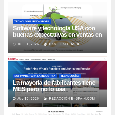
TECNOLOGÍA INNOVADORA
Software y tecnología USA con
buenas expectativas en ventas en
los próximos 2 años, según
JUL 31, 2026
DANIEL ALGUACIL
Market Watch
SOFTWARE PARA LA INDUSTRIA
TECNOLOGÍAS
La mayoría de fabricantes tiene
MES pero no lo usa
adecuadamente, según Rockwell
JUL 15, 2026
REDACCIÓN BI-SPAIN.COM
Automation