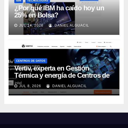
IBM
TECNOLOGÍAS
¿Por qué IBM ha caído hoy un
25% en Bolsa?
JUL 14, 2026
DANIEL ALGUACIL
CENTROS DE DATOS
Vertiv, experta en Gestión
Térmica y energía de Centros de
Datos, sigue su crecimiento
JUL 8, 2026
DANIEL ALGUACIL
imparable