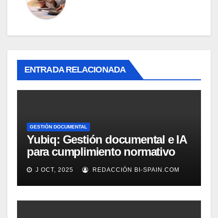
ENTRADA RELACIONADA
GESTIÓN DOCUMENTAL
Yubiq: Gestión documental e IA
para cumplimiento normativo
(Demo)
J OCT, 2025
REDACCIÓN BI-SPAIN.COM