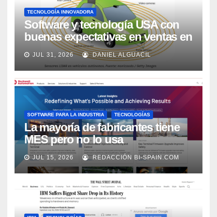
TECNOLOGÍA INNOVADORA
Software y tecnología USA con
buenas expectativas en ventas en
los próximos 2 años, según
JUL 31, 2026
DANIEL ALGUACIL
Market Watch
SOFTWARE PARA LA INDUSTRIA
TECNOLOGÍAS
La mayoría de fabricantes tiene
MES pero no lo usa
adecuadamente, según Rockwell
JUL 15, 2026
REDACCIÓN BI-SPAIN.COM
Automation