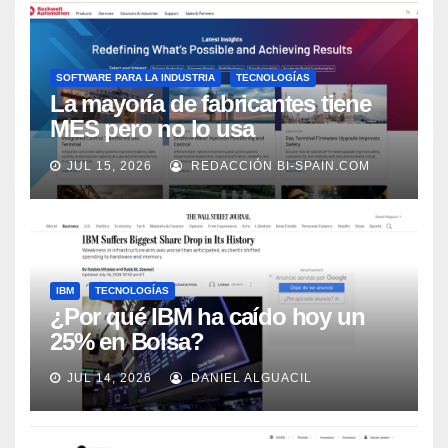
SOFTWARE PARA LA INDUSTRIA
TECNOLOGÍAS
La mayoría de fabricantes tiene
MES pero no lo usa
adecuadamente, según Rockwell
JUL 15, 2026
REDACCIÓN BI-SPAIN.COM
Automation
IBM
TECNOLOGÍAS
¿Por qué IBM ha caído hoy un
25% en Bolsa?
JUL 14, 2026
DANIEL ALGUACIL