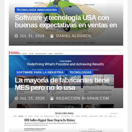
TECNOLOGÍA INNOVADORA
Software y tecnología USA con
buenas expectativas en ventas en
los próximos 2 años, según
JUL 31, 2026
DANIEL ALGUACIL
Market Watch
SOFTWARE PARA LA INDUSTRIA
TECNOLOGÍAS
La mayoría de fabricantes tiene
MES pero no lo usa
adecuadamente, según Rockwell
JUL 15, 2026
REDACCIÓN BI-SPAIN.COM
Automation