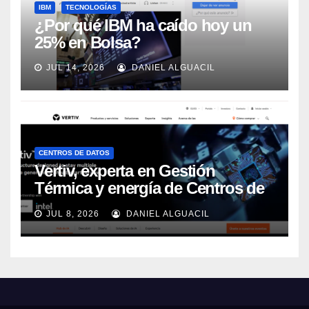
IBM
TECNOLOGÍAS
¿Por qué IBM ha caído hoy un
25% en Bolsa?
JUL 14, 2026
DANIEL ALGUACIL
CENTROS DE DATOS
Vertiv, experta en Gestión
Térmica y energía de Centros de
Datos, sigue su crecimiento
JUL 8, 2026
DANIEL ALGUACIL
imparable