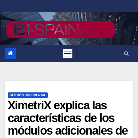
Saltar
al
contenido
GESTIÓN DOCUMENTAL
XimetriX explica las
características de los
módulos adicionales de