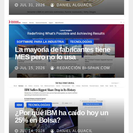
los próximos 2 años, según
JUL 31, 2026
DANIEL ALGUACIL
Market Watch
SOFTWARE PARA LA INDUSTRIA
TECNOLOGÍAS
La mayoría de fabricantes tiene
MES pero no lo usa
adecuadamente, según Rockwell
JUL 15, 2026
REDACCIÓN BI-SPAIN.COM
Automation
IBM
TECNOLOGÍAS
¿Por qué IBM ha caído hoy un
25% en Bolsa?
JUL 14, 2026
DANIEL ALGUACIL