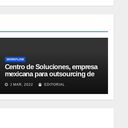
WORKFLOW
Centro de Soluciones, empresa
mexicana para outsourcing de
BPM, empleará soluciones de
J MAR, 2022
EDITORIAL
captura de Captiva