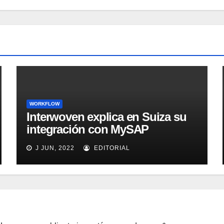
WORKFLOW
Interwoven explica en Suiza su
integración con MySAP
Enterprise Portal
J JUN, 2022
EDITORIAL