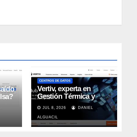
CENTROS DE DATOS
Vertiv, experta en
caído
Gestión Térmica y
lsa?
energía de Centros de
L
JUL 8, 2026
DANIEL
Datos, sigue su
crecimiento imparable
ALGUACIL